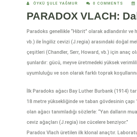
ÖYKÜ ŞULE YAĞMUR
0 COMMENTS
PARADOX VLACH: Daha f
Paradoks genellikle “Hibrit” olarak adlandırılır ve 
vb.) ile İngiliz cevizi (J.regia) arasındaki doğal m
çeşitleri (Chandler, Serr, Howard, vb.) için anaç o
şunlardır: gücü, meyve üretmedeki yüksek verimlili
uyumluluğu ve son olarak farklı toprak koşulları
İlk Paradoks ağacı Bay Luther Burbank (1914) tar
18 metre yüksekliğinde ve taban gövdesinin çapı 1
olan ağacı tanımladığı sözlerle: “Yan dalların mu
ceviz ağaçları (J.regia) ise cücelere benziyor.”
Paradox Vlach üretilen ilk klonal anaçtır. Labora