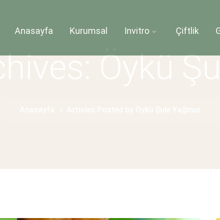
Anasayfa
Kurumsal
Invitro
Çiftlik
G
chives: Öykü Ş
Anasayfa
Articles Posted by Öykü Şule Yağmur