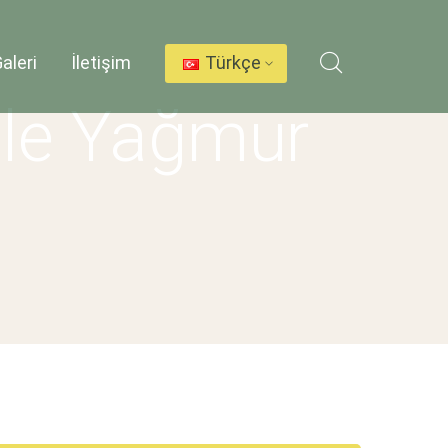
aleri
İletişim
Türkçe
ule Yağmur