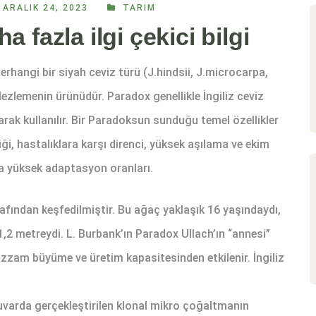
ARALIK 24, 2023
TARIM
azla ilgi çekici bilgi
herhangi bir siyah ceviz türü (J.hindsii, J.microcarpa,
elezlemenin ürünüdür. Paradox genellikle İngiliz ceviz
larak kullanılır. Bir Paradoksun sunduğu temel özellikler
ği, hastalıklara karşı direnci, yüksek aşılama ve ekim
na yüksek adaptasyon oranları.
afından keşfedilmiştir. Bu ağaç yaklaşık 16 yaşındaydı,
,2 metreydi. L. Burbank’ın Paradox Ullach’ın “annesi”
azzam büyüme ve üretim kapasitesinden etkilenir. İngiliz
tuvarda gerçekleştirilen klonal mikro çoğaltmanın