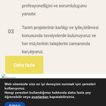
profesyonelliğini ve sorumluluğunu
yansıtır.
Tarım projelerinin karlılığı ve iyileştirilmesi
03
konusunda tavsiyelerde bulunuyoruz ve
her müşterinin taleplerini zamanında
karşılıyoruz.
Daha fazla
Web sitemizde size en iyi deneyimi sunmak için çerezleri
kullanıyoruz.
Gördes Ltd. 2023. All rights reserved.
Hangi çerezleri kullandığımız hakkında daha fazla şey
öğrenebilir veya
ayarlardan
kapatabilirsiniz.
Kullanım Şartları
KVKK
Bize Ulaşın : +90 531 321 26 33
Kabul et